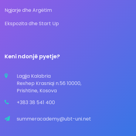
Ngjarje dhe Argëtim
Ekspozita dhe Start Up
Keni ndonjë pyetje?
Lagjja Kalabria
Rexhep Krasniqi n.56 10000,
Prishtine, Kosova
+383 38 541 400
summeracademy@ubt-uni.net