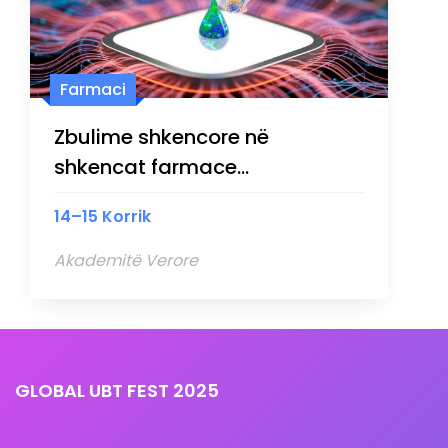
Farmaci
Zbulime shkencore në
shkencat farmace...
14–15 Korrik
Akademitë Verore
GLOBAL UBT FEST 2025