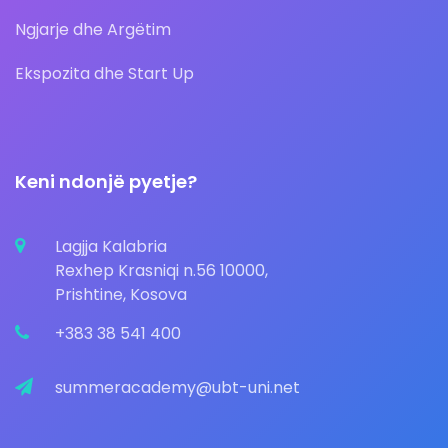
Ngjarje dhe Argëtim
Ekspozita dhe Start Up
Keni ndonjë pyetje?
Lagjja Kalabria
Rexhep Krasniqi n.56 10000,
Prishtine, Kosova
+383 38 541 400
summeracademy@ubt-uni.net