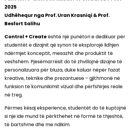
2025
Udhëhequr nga Prof. Uran Krasniqi & Prof.
Besfort Salihu
Control + Create
është një punëtori e dedikuar për
studentët e dizajnit që synon të eksplorojë lidhjen
ndërmjet konceptit, mesazhit dhe produktit të
veshshëm. Pjesëmarrësit do të zhvillojnë dizajne të
personalizuara për bluza, duke kaluar nëpër fazat
kreative, teknike dhe prezantuese – gjithmonë në
funksion të komunikimit vizual dhe përfshirjes reale
në treg.
Përmes kësaj eksperience, studentët do të kuptojnë
si një ide mund të përkthehet në formë të thjeshtë,
të bartshme dhe me ndikim.