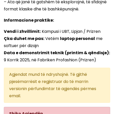
– Ata që janë të gatshëm të eksplorojnë, të sfidojnë
format klasike dhe të bashkëpunojnë.
Informacione praktike:
Vendi i zhvillimit:
Kampusi i UBT, Lipjan / Prizren
Çka duhet me pas:
Vetëm
laptop personal
me
softuer për dizajn
Data e demonstrimit teknik (printim & qëndisje):
9 Korrik 2025, në Fabriken Profashion (Prizren)
Agjendat mund të ndryshojnë. Të gjithë
pjesëmarrësit e regjistruar do të marrin
versionin përfundimtar të agjendës përmes
email.
Shiko Agjendën