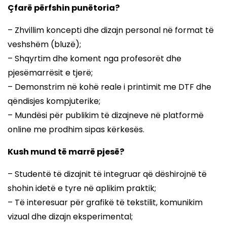
Çfarë përfshin punëtoria?
– Zhvillim koncepti dhe dizajn personal në format të
veshshëm (bluzë);
– Shqyrtim dhe koment nga profesorët dhe
pjesëmarrësit e tjerë;
– Demonstrim në kohë reale i printimit me DTF dhe
qëndisjes kompjuterike;
– Mundësi për publikim të dizajneve në platformë
online me prodhim sipas kërkesës.
Kush mund të marrë pjesë?
– Studentë të dizajnit të integruar që dëshirojnë të
shohin idetë e tyre në aplikim praktik;
– Të interesuar për grafikë të tekstilit, komunikim
vizual dhe dizajn eksperimental;