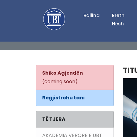
Ballina
Rreth
Nesh
TIT
Shiko Agjendën
(coming soon)
Regjistrohu tani
TË TJERA
AKADEMIA VERORE E UBT