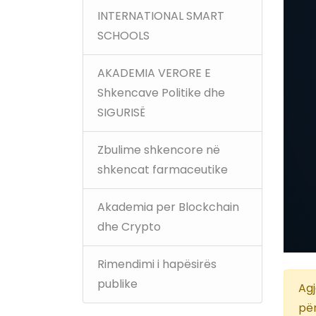
INTERNATIONAL SMART
SCHOOLS
AKADEMIA VERORE E
Shkencave Politike dhe
SIGURISË
Zbulime shkencore në
shkencat farmaceutike
Akademia per Blockchain
dhe Crypto
Rimendimi i hapësirës
publike
Agj
pë