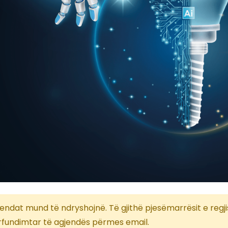
endat mund të ndryshojnë. Të gjithë pjesëmarrësit e regji
rfundimtar të agjendës përmes email.