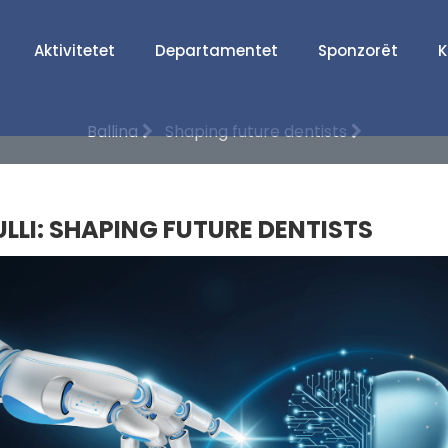
Aktivitetet
Departamentet
Sponzorët
K
Ballina
Shaping future dentists
ULLI: SHAPING FUTURE DENTISTS