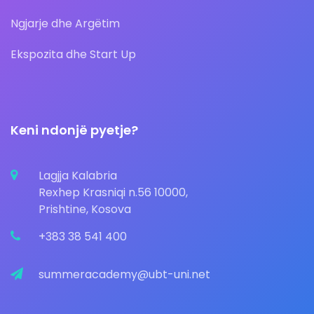
Ngjarje dhe Argëtim
Ekspozita dhe Start Up
Keni ndonjë pyetje?
Lagjja Kalabria
Rexhep Krasniqi n.56 10000,
Prishtine, Kosova
+383 38 541 400
summeracademy@ubt-uni.net