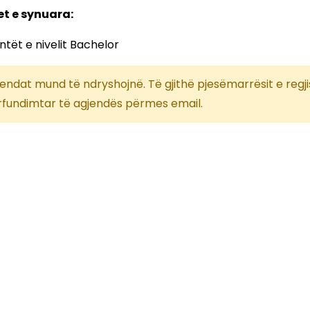
t e synuara:
ntët e nivelit Bachelor
endat mund të ndryshojnë. Të gjithë pjesëmarrësit e regji
rfundimtar të agjendës përmes email.