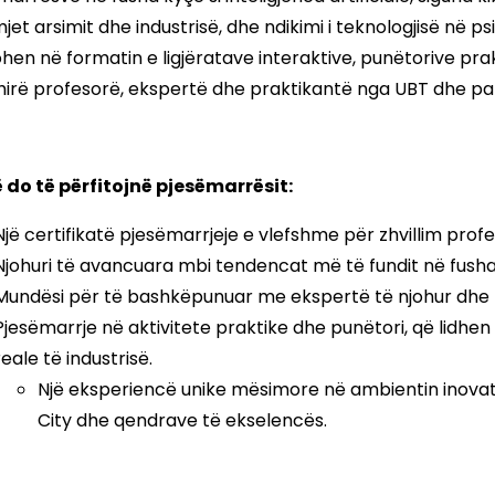
et arsimit dhe industrisë, dhe ndikimi i teknologjisë në psi
ohen në formatin e ligjëratave interaktive, punëtorive pra
hirë profesorë, ekspertë dhe praktikantë nga UBT dhe par
 do të përfitojnë pjesëmarrësit:
Një certifikatë pjesëmarrjeje e vlefshme për zhvillim profe
Njohuri të avancuara mbi tendencat më të fundit në fusha
Mundësi për të bashkëpunuar me ekspertë të njohur dhe pë
Pjesëmarrje në aktivitete praktike dhe punëtori, që lidhe
reale të industrisë.
Një eksperiencë unike mësimore në ambientin inovati
City dhe qendrave të ekselencës.