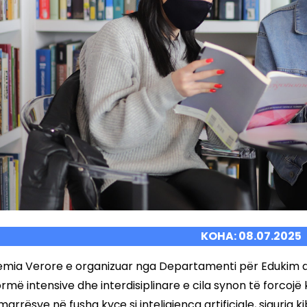
KOHA: 08.07.2025
mia Verore e organizuar nga Departamenti për Edukim dhe
ormë intensive dhe interdisiplinare e cila synon të forcojë
arrësve në fusha kyçe si inteligjenca artificiale, siguria k