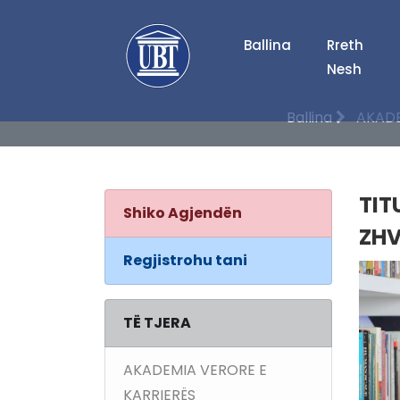
Ballina
Rreth
Nesh
Ballina
AKADE
TIT
Shiko Agjendën
ZHV
Regjistrohu tani
TË TJERA
AKADEMIA VERORE E
KARRIERËS