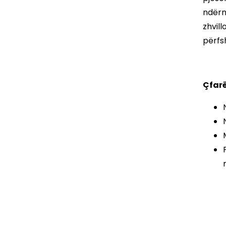
ndërmj
zhvill
përfs
Çfarë