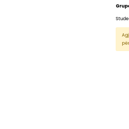
Grupe
Stude
Agj
pë