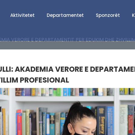
Aktivitetet
Departamentet
Sponzorët
K
MIA VERORE E DEPARTAMENTIT PER EDUKIM DHE ZHVILLI
ULLI: AKADEMIA VERORE E DEPARTAME
ILLIM PROFESIONAL