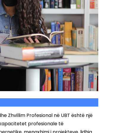
 Zhvillim Profesional në UBT është një
 kapacitetet profesionale të
ibernetike, menaxhimi i projekteve, lidhja