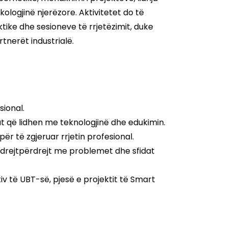
kologjinë njerëzore. Aktivitetet do të
ktike dhe sesioneve të rrjetëzimit, duke
tnerët industrialë.
sional.
t që lidhen me teknologjinë dhe edukimin.
r të zgjeruar rrjetin profesional.
n drejtpërdrejt me problemet dhe sfidat
v të UBT-së, pjesë e projektit të Smart