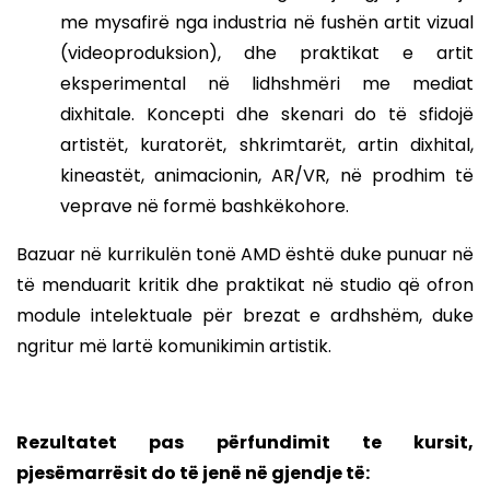
me mysafirë nga industria në fushën artit vizual
(videoproduksion), dhe praktikat e artit
eksperimental në lidhshmëri me mediat
dixhitale. Koncepti dhe skenari do të sfidojë
artistët, kuratorët, shkrimtarët, artin dixhital,
kineastët, animacionin, AR/VR, në prodhim të
veprave në formë bashkëkohore.
Bazuar në kurrikulën tonë AMD është duke punuar në
të menduarit kritik dhe praktikat në studio që ofron
module intelektuale për brezat e ardhshëm, duke
ngritur më lartë komunikimin artistik.
Rezultatet pas përfundimit te kursit,
pjesëmarrësit do të jenë në gjendje të: