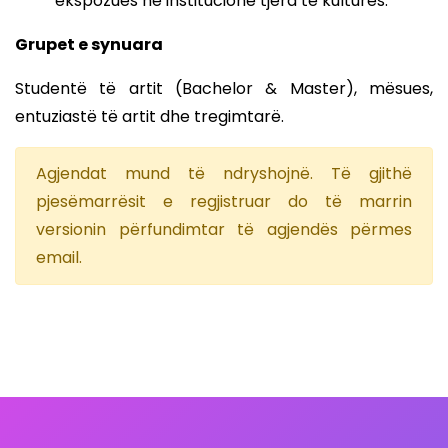
ekspozues në institucione tjera të kulturës.
Grupet e synuara
Studentë të artit (Bachelor & Master), mësues,
entuziastë të artit dhe tregimtarë.
Agjendat mund të ndryshojnë. Të gjithë
pjesëmarrësit e regjistruar do të marrin
versionin përfundimtar të agjendës përmes
email.