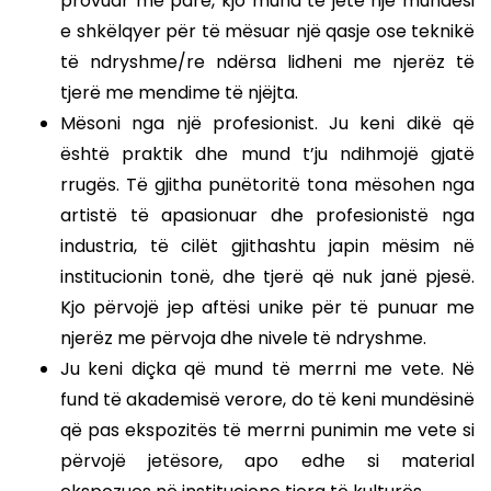
provuar më parë, kjo mund të jetë një mundësi
e shkëlqyer për të mësuar një qasje ose teknikë
të ndryshme/re ndërsa lidheni me njerëz të
tjerë me mendime të njëjta.
Mësoni nga një profesionist. Ju keni dikë që
është praktik dhe mund t’ju ndihmojë gjatë
rrugës. Të gjitha punëtoritë tona mësohen nga
artistë të apasionuar dhe profesionistë nga
industria, të cilët gjithashtu japin mësim në
institucionin tonë, dhe tjerë që nuk janë pjesë.
Kjo përvojë jep aftësi unike për të punuar me
njerëz me përvoja dhe nivele të ndryshme.
Ju keni diçka që mund të merrni me vete. Në
fund të akademisë verore, do të keni mundësinë
që pas ekspozitës të merrni punimin me vete si
përvojë jetësore, apo edhe si material