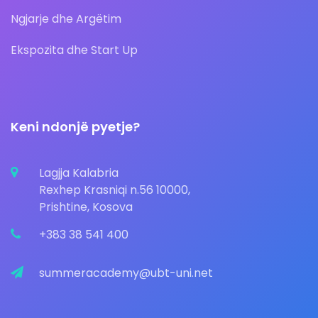
Ngjarje dhe Argëtim
Ekspozita dhe Start Up
Keni ndonjë pyetje?
Lagjja Kalabria
Rexhep Krasniqi n.56 10000,
Prishtine, Kosova
+383 38 541 400
summeracademy@ubt-uni.net