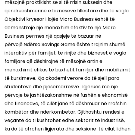
mësojnë praktikisht se si të rrisin suksesin dhe
qëndrueshmërinë e bizneseve fillestare dhe të vogla.
Objektivi kryesor i lojës Micro Business është të
demonstrojë një menaxhim efektiv të një Micro
Business përmes një qasjeje të bazuar në
përvojë.Ndërsa Savings Game është trajnim shumë
interaktiv për familjet, të rinjtë dhe bizneset e vogla
familjare që dëshirojnë të mësojnë artin e
menaxhimit efikas të buxhetit familjar dhe mobilizimit
të kursimeve. Kjo akademi verore do të sjell para
studenteve dhe pjesëmarrësve ligjërues me një
përvoje të jashtëzakonshme në fushën e ekonomisë
dhe financave, të cilët janë të dëshmuar në rrafshin
kombëtar dhe ndërkombëtar. Gjithashtu rendësi e
veçantë do ti kushtohet edhe sektorit të industrisë,
ku do të ofrohen ligjërata dhe seksione të cilat lidhen