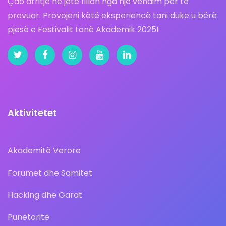
Çdo arritje ne jetë fillon nga një vendim për të
provuar. Provojeni këtë eksperiencë tani duke u bërë
pjesë e Festivalit tonë Akademik 2025!
Aktivitetet
Akademitë Verore
Forumet dhe Samitet
Hacking dhe Garat
Punëtoritë