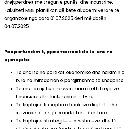
drejtpërdrejt me tregun e punës dhe industrinë.
Fakulteti MBE planifikon që ketë akademi verore të
organizoje nga data 01.07.2025 deri më datën
04.07.2025.
Pas përfundimit, pjesëmarrësit do të jenë në
gjendje të:
Të analizojnë politikat ekonomike dhe ndikimin e
tyre në mirëqenien e përgjithshme të shoqërisë;
Të marrin njohuri të avancuara rreth tregjeve
financiare dhe funksionimin e tyre;
Të kuptojnë koceptin e bankave digjitale dhe
inovacionet e reja në industrinë bankare;
Të kuptojnë strategjitë e investimeve, dhe t’i
vlerësojnë ato në sfondin e teorisë së tregut të