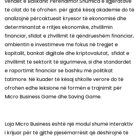
vendet e Ballkanit Perëndimor.Shumica e ligjëratave
të cilat do të ofrohen për gjatë kësaj akademie do të
analizojnë përcaktuesit kryesor të ekonomisë dhe
determinantat e rritjes ekonomike, zhvillimin
financiar, sfidat e zhvillimit të qëndrueshëm financiar,
ambientin e investimeve me fokus në tregjet e
kapitalit, bankat digjitale dhe kriptovalutat, sfidat e
zhvillimit të sektorit të sigurimeve, si dhe standardet
e raportimit financiar se bashku më politikat
tatimore. Në kuader të kësaj shkolle verore do të
ofrohen edhe leksione në formën e trajnimit për
Micro Business Game dhe Saving Game.
Loja Micro Business është një modul shumë interaktiv
i krijuar për të gjithë pjesëmarrësit që dëshirojnë të